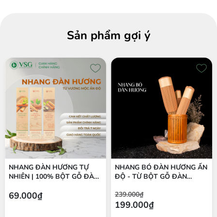
Sản phẩm gợi ý
NHANG ĐÀN HƯƠNG TỰ
NHANG BÓ ĐÀN HƯƠNG ẤN
NHIÊN | 100% BỘT GỖ ĐÀN
ĐỘ - TỪ BỘT GỖ ĐÀN
HƯƠNG ẤN ĐỘ | THÍCH
HƯƠNG 100% TỰ NHIÊN
69.000₫
239.000₫
HỢP THIỀN & THỜ CÚNG
199.000₫