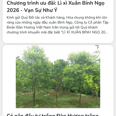
Chương trình ưu đãi: Lì xì Xuân Bính Ngọ
2026 - Vạn Sự Như Ý
Kính gửi Quý Đối tác và Khách hàng, Hòa chung không khí rộn
ràng của những ngày đầu xuân Bính Ngọ, Công ty Cổ phần Tập
Đoàn Đàn Hương Việt Nam trân trọng gửi tới Quý khách
chương trình khuyến mãi đặc biệt "LÌ XÌ XUÂN BÍNH NGỌ 2026
- VẠN SỰ NHƯ Ý" trong tháng 3/2026. Đây là cơ hội vàng để
triển khai các dự án trồng cây kinh tế với chi phí tối ưu và chính
sách hỗ...
Có nên đầu tư trồng Đàn Hương trắng