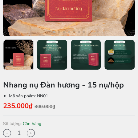
Nhang nụ Đàn hương - 15 nụ/hộp
Mã sản phẩm:
NN01
235.000₫
300.000₫
Số lượng:
Còn hàng
-
+