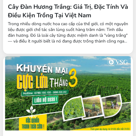
Cây Đàn Hương Trắng: Giá Trị, Đặc Tính Và
Điều Kiện Trồng Tại Việt Nam
Trong nhiều dòng nước hoa cao cấp của thế giới, có một nguyên
liệu được giới chế tác săn lùng suốt hàng trăm năm: Tinh dầu
đàn hương. Đó là loài cây từng được mệnh danh là "vàng trắng"
— và điều ít người biết là nó đang được trồng thành công ngay
tại Tây Nguyên, Việt Nam. Đàn hương trắng Ấn Độ là cây gì?
Đàn hương trắng Ấn Độ (tên khoa học Santalum album) là cây
gỗ thường xanh thuộc...