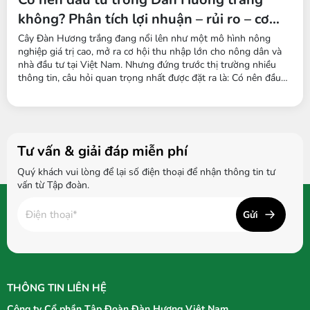
không? Phân tích lợi nhuận – rủi ro – cơ
hội cho nhà đầu tư 2025
Cây Đàn Hương trắng đang nổi lên như một mô hình nông
nghiệp giá trị cao, mở ra cơ hội thu nhập lớn cho nông dân và
nhà đầu tư tại Việt Nam. Nhưng đứng trước thị trường nhiều
thông tin, câu hỏi quan trọng nhất được đặt ra là: Có nên đầu
tư trồng Đàn Hương trắng không? Việc lựa chọn cây trồng dài
hạn đòi hỏi sự cân nhắc kỹ lưỡng về hiệu quả kinh tế, thời gian
hoàn...
Tư vấn & giải đáp miễn phí
Quý khách vui lòng để lại số điện thoại để nhận thông tin tư
vấn từ Tập đoàn.
Gửi
THÔNG TIN LIÊN HỆ
Công ty Cổ phần Tập Đoàn Đàn Hương Việt Nam