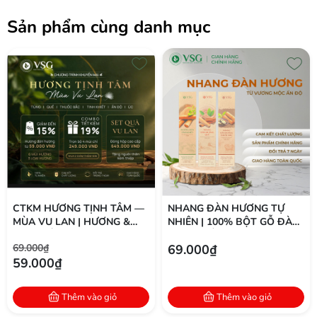
Sản phẩm cùng danh mục
CTKM HƯƠNG TỊNH TÂM —
NHANG ĐÀN HƯƠNG TỰ
MÙA VU LAN | HƯƠNG &
NHIÊN | 100% BỘT GỖ ĐÀN
TINH DẦU ĐÀN HƯƠNG
HƯƠNG ẤN ĐỘ | THÍCH
69.000₫
69.000₫
NGUYÊN CHẤT
HỢP THIỀN & THỜ CÚNG
59.000₫
Thêm vào giỏ
Thêm vào giỏ