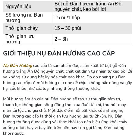
Bột gỗ Đàn hương trắng Ấn Độ
Nguyên liệu
nguyên chất, keo bời lời
Số lượng nụ Đàn
15 nụ/1 hộp
hương
Thời gian cháy
15 – 30 phút
Thời gian lưu
2 – 3h
hương
GIỚI THIỆU NỤ ĐÀN HƯƠNG CAO CẤP
Nụ Đàn Hương
cao cấp là sản phẩm được sản xuất từ bột gỗ Đàn
hương trắng Ấn Độ nguyên chất, chất kết dính tự nhiên từ keo bời lời
và không sử dụng bất kỳ hóa chất nào khác. Do đó nhang nụ Đàn
hương cao cấp có mùi hương dịu nhẹ dễ chịu, không hắc nồng và gây
hại sức khỏe như các loại nhang thông thường khác.
Mùi hương ấm áp của nụ Đàn hương sẽ tạo sự thư giãn tâm trí,
thanh lọc không gian sống đồng thời xua đuổi tà khí, thu hút may
mắn tài lộc cho gia chủ. Một đặc điểm nổi bật khác của nhang nụ
Đàn hương cao cấp là thời gian lưu hương lâu từ 2h-3h.
Nụ Đàn
hương thường được dùng với thác khói tạo nên hiệu ứng khói chảy
xuống dưới thay vì bay lên trên nên hay còn gọi là nụ Đàn hương
khói ngược.