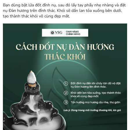
Bạn dùng bật lửa đốt đỉnh nụ, sau đó lấy tay phẩy nhẹ nhàng và đặt
nụ Đàn hương trên đỉnh thác. Khói sẽ dần lan tỏa xuống bên dưới,
tạo thành thác khói vô cùng đẹp mắt.