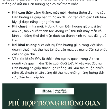
tưởng để đốt nụ Đàn hương bạn có thể tham khảo:
Khi cảm thấy căng thẳng, mệt mỏi
: Hương thơm dịu nhẹ của
Đàn hương sẽ giúp bạn thư giãn đầu óc, tạo cảm giác tĩnh tâm,
lấy lại được năng lượng tích cực.
Khi chuyển nhà mới
: Hương thơm Đàn hương giúp loại
trừ
âm khí, tạp khí và thanh lọc không khí, thu hút may mắn và
bình an đồng thời
thể hiện được sự thành kính với các đấng bề
trên.
Khi khai trương
: Việc đốt nụ Đàn hương giúp công việc kinh
doanh thuận lợi, thu hút tài lộc, vận may, và mang đến sự phát
đạt cho gia chủ.
Vào dịp lễ tết
: Đây là thời điểm cực kỳ quan trọng vì theo
người xưa quan niệm "Đầu xuôi đuôi lọt". Vì vậy việc đốt nụ
Đàn hương sẽ giúp thanh lọc không khí, xua tan muộn phiền
năm cũ, chuẩn bị sẵn sàng để thu hút những năng lượng tích
cực, điều lành sắp tới.