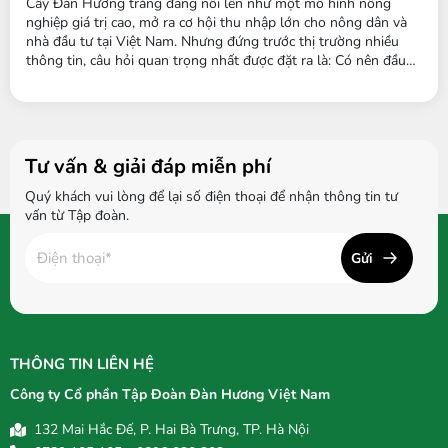
hội cho nhà đầu tư 2025
Cây Đàn Hương trắng đang nổi lên như một mô hình nông
nghiệp giá trị cao, mở ra cơ hội thu nhập lớn cho nông dân và
nhà đầu tư tại Việt Nam. Nhưng đứng trước thị trường nhiều
thông tin, câu hỏi quan trọng nhất được đặt ra là: Có nên đầu
tư trồng Đàn Hương trắng không? Việc lựa chọn cây trồng dài
hạn đòi hỏi sự cân nhắc kỹ lưỡng về hiệu quả kinh tế, thời gian
hoàn...
Tư vấn & giải đáp miễn phí
Quý khách vui lòng để lại số điện thoại để nhận thông tin tư
vấn từ Tập đoàn.
Gửi
THÔNG TIN LIÊN HỆ
Công ty Cổ phần Tập Đoàn Đàn Hương Việt Nam
132 Mai Hắc Đế, P. Hai Bà Trưng, TP. Hà Nội