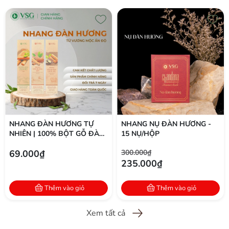
NHANG ĐÀN HƯƠNG TỰ
NHANG NỤ ĐÀN HƯƠNG -
NHIÊN | 100% BỘT GỖ ĐÀN
15 NỤ/HỘP
HƯƠNG ẤN ĐỘ | THÍCH
69.000₫
300.000₫
HỢP THIỀN & THỜ CÚNG
235.000₫
Thêm vào giỏ
Thêm vào giỏ
Xem tất cả