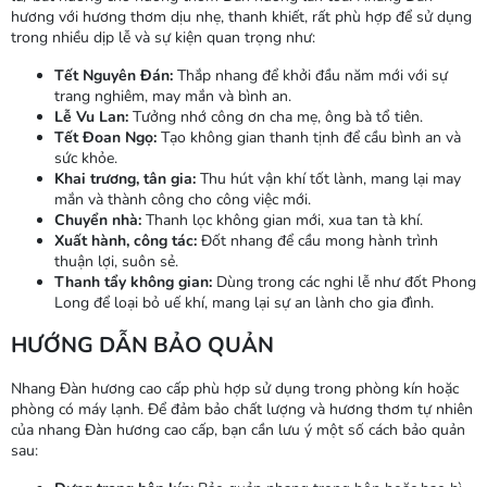
hương với hương thơm dịu nhẹ, thanh khiết, rất phù hợp để sử dụng
trong nhiều dịp lễ và sự kiện quan trọng như:
Tết Nguyên Đán:
Thắp nhang để khởi đầu năm mới với sự
trang nghiêm, may mắn và bình an.
Lễ Vu Lan:
Tưởng nhớ công ơn cha mẹ, ông bà tổ tiên.
Tết Đoan Ngọ:
Tạo không gian thanh tịnh để cầu bình an và
sức khỏe.
Khai trương, tân gia:
Thu hút vận khí tốt lành, mang lại may
mắn và thành công cho công việc mới.
Chuyển nhà:
Thanh lọc không gian mới, xua tan tà khí.
Xuất hành, công tác:
Đốt nhang để cầu mong hành trình
thuận lợi, suôn sẻ.
Thanh tẩy không gian:
Dùng trong các nghi lễ như đốt Phong
Long để loại bỏ uế khí, mang lại sự an lành cho gia đình.
HƯỚNG DẪN BẢO QUẢN
Nhang Đàn hương cao cấp phù hợp sử dụng trong phòng kín hoặc
phòng có máy lạnh. Để đảm bảo chất lượng và hương thơm tự nhiên
của nhang Đàn hương cao cấp, bạn cần lưu ý một số cách bảo quản
sau: