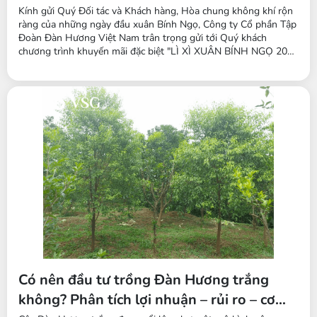
Kính gửi Quý Đối tác và Khách hàng, Hòa chung không khí rộn
ràng của những ngày đầu xuân Bính Ngọ, Công ty Cổ phần Tập
Đoàn Đàn Hương Việt Nam trân trọng gửi tới Quý khách
chương trình khuyến mãi đặc biệt "LÌ XÌ XUÂN BÍNH NGỌ 2026
- VẠN SỰ NHƯ Ý" trong tháng 3/2026. Đây là cơ hội vàng để
triển khai các dự án trồng cây kinh tế với chi phí tối ưu và chính
sách hỗ...
Có nên đầu tư trồng Đàn Hương trắng
không? Phân tích lợi nhuận – rủi ro – cơ