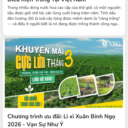
Trong nhiều dòng nước hoa cao cấp của thế giới, có một nguyên
liệu được giới chế tác săn lùng suốt hàng trăm năm: Tinh dầu
đàn hương. Đó là loài cây từng được mệnh danh là "vàng trắng"
— và điều ít người biết là nó đang được trồng thành công ngay
tại Tây Nguyên, Việt Nam. Đàn hương trắng Ấn Độ là cây gì?
Đàn hương trắng Ấn Độ (tên khoa học Santalum album) là cây
gỗ thường xanh thuộc...
Chương trình ưu đãi: Lì xì Xuân Bính Ngọ
2026 - Vạn Sự Như Ý