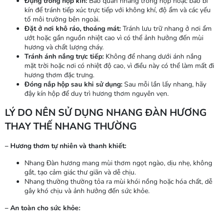
Đựng trong hộp kín:
Bảo quản nhang trong hộp hoặc bao bì
kín để tránh tiếp xúc trực tiếp với không khí, độ ẩm và các yếu
tố môi trường bên ngoài.
Đặt ở nơi khô ráo, thoáng mát:
Tránh lưu trữ nhang ở nơi ẩm
ướt hoặc gần nguồn nhiệt cao vì có thể ảnh hưởng đến mùi
hương và chất lượng cháy.
Tránh ánh nắng trực tiếp:
Không để nhang dưới ánh nắng
mặt trời hoặc nơi có nhiệt độ cao, vì điều này có thể làm mất đi
hương thơm đặc trưng.
Đóng nắp hộp sau khi sử dụng:
Sau mỗi lần lấy nhang, hãy
đậy kín hộp để duy trì hương thơm nguyên vẹn.
LÝ DO NÊN SỬ DỤNG NHANG ĐÀN HƯƠNG
THAY THẾ NHANG THƯỜNG
– Hương thơm tự nhiên và thanh khiết:
Nhang Đàn hương mang mùi thơm ngọt ngào, dịu nhẹ, không
gắt, tạo cảm giác thư giãn và dễ chịu.
Nhang thường thường tỏa ra mùi khói nồng hoặc hóa chất, dễ
gây khó chịu và ảnh hưởng đến sức khỏe.
– An toàn cho sức khỏe: