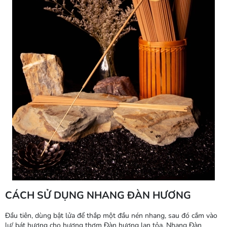
CÁCH SỬ DỤNG NHANG ĐÀN HƯƠNG
Đầu tiên, dùng bật lửa để thắp một đầu nén nhang, sau đó cắm vào
lư/ bát hương cho hương thơm Đàn hương lan tỏa. Nhang Đàn