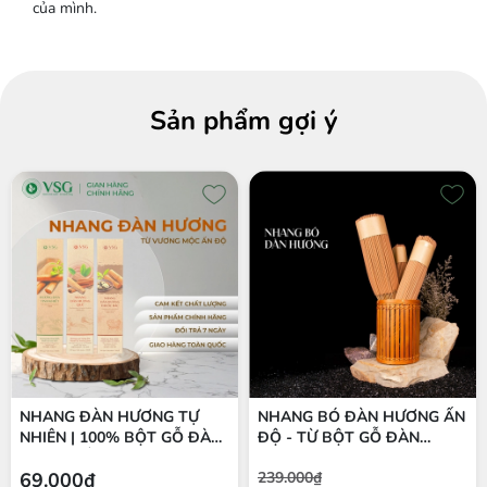
của mình.
Sản phẩm gợi ý
NHANG ĐÀN HƯƠNG TỰ
NHANG BÓ ĐÀN HƯƠNG ẤN
NHIÊN | 100% BỘT GỖ ĐÀN
ĐỘ - TỪ BỘT GỖ ĐÀN
HƯƠNG ẤN ĐỘ | THÍCH
HƯƠNG 100% TỰ NHIÊN
69.000₫
239.000₫
HỢP THIỀN & THỜ CÚNG