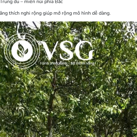
Trung du – miền núi phía Bắc
ăng thích nghi rộng giúp mở rộng mô hình dễ dàng.