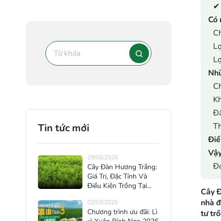
✔ 
Có 
Ch
Lợ
Lợ
Nhữ
Ch
Kh
Đấ
Th
Tin tức mới
Điề
Vậy
29/06/2026
Đơ
Cây Đàn Hương Trắng:
Giá Trị, Đặc Tính Và
Điều Kiện Trồng Tại
Cây Đ
Việt Nam
nhà đ
02/03/2026
Chương trình ưu đãi: Lì
tư tr