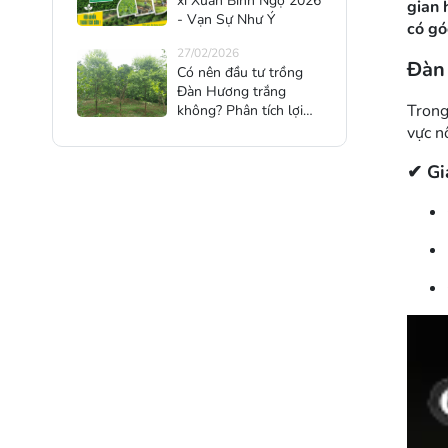
xì Xuân Bính Ngọ 2026
gian 
- Vạn Sự Như Ý
có gó
27/02/2026
Đàn 
Có nên đầu tư trồng
Đàn Hương trắng
Trong
không? Phân tích lợi
nhuận – rủi ro – cơ hội
vực n
cho nhà đầu tư 2025
✔ Giá