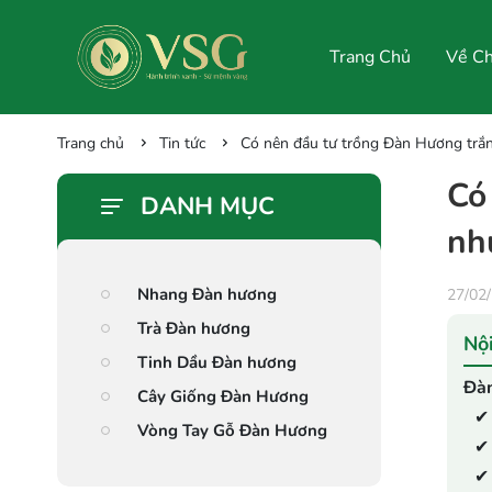
Trang Chủ
Về Ch
Dành Cho Đại Lý
Trang chủ
Tin tức
Có nên đầu tư trồng Đàn Hương trắng
Có
DANH MỤC
nh
Nhang Đàn hương
27/02
Trà Đàn hương
Nội
Tinh Dầu Đàn hương
Đàn
Cây Giống Đàn Hương
✔ 
Vòng Tay Gỗ Đàn Hương
✔ 
✔ 