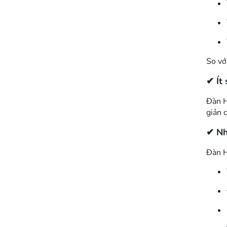
So vớ
✔ Ít
Đàn H
giản 
✔ Nh
Đàn H