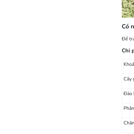
Có n
Để tr
Chi 
Kho
Cây 
Đào 
Phân
Chăm