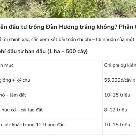
ên đầu tư trồng Đàn Hương trắng không? Phân tí
ả lời chính xác, cần xem xét bài toán chi phí – lợi nhuận của một
phí đầu tư ban đầu (1 ha – 500 cây)
ản mục
Chi phí dự kiế
giống + ký chủ
55.000đ/cây 
hố – làm đất
10–15 triệu
 hữu cơ – cải tạo đất
8–12 triệu
 sóc khác trong 12 tháng đầu
10–15 triệu