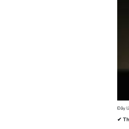
Đây l
✔ Th