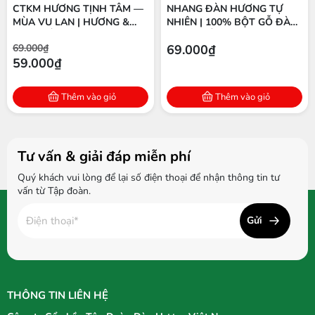
CTKM HƯƠNG TỊNH TÂM —
NHANG ĐÀN HƯƠNG TỰ
MÙA VU LAN | HƯƠNG &
NHIÊN | 100% BỘT GỖ ĐÀN
TINH DẦU ĐÀN HƯƠNG
HƯƠNG ẤN ĐỘ | THÍCH
69.000₫
69.000₫
NGUYÊN CHẤT
HỢP THIỀN & THỜ CÚNG
59.000₫
Thêm vào giỏ
Thêm vào giỏ
Tư vấn & giải đáp miễn phí
Quý khách vui lòng để lại số điện thoại để nhận thông tin tư
vấn từ Tập đoàn.
Gửi
THÔNG TIN LIÊN HỆ