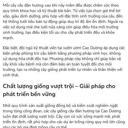
Mỗi cây cây đàn hương sau khi nảy mầm đều được chăm sóc theo
quy trình khoa học và kỹ thuật bài bản. Từ việc lựa chọn giá thể tơi
xốp, giàu dinh dưỡng, phù hợp với đặc tính sinh trưởng của cây, đến
hệ thống tưới tiêu bán tự động giúp duy trì độ ẩm ổn định. Ngoài ra,
việc sử dụng mái che lưới nửa sáng còn giúp điều hòa môi trường
sinh trưởng, tạo điều kiện tối ưu cho cây phát triển đều và khỏe
mạnh.
Đặc biệt, đội ngũ kỹ thuật viên tại vườn ươm Cao Dương áp dụng các
biện pháp phòng trừ sâu bệnh bằng phương pháp sinh học, không
sử dụng hóa chất độc hại. Phương pháp này không chỉ giúp bảo vệ
cây khỏi sâu bệnh mà còn đảm bảo an toàn tuyệt đối cho môi
trường, tạo ra những cây giống phát triển tự nhiên và thân thiện với
sinh thái.
Chất lượng giống vượt trội – Giải pháp cho
phát triển bền vững
Nhờ quy trình sản xuất giống đồng bộ và kiểm soát nghiêm ngặt
trong từng công đoạn, các cây giống cây đàn hương tại Cao Dương
luôn đạt chất lượng vượt trội. Cây con có sức sống mạnh mẽ, phát
triển ổn định, rất phù hợp cho các dự án trồng rừng quy mô lớn cũng
như các hộ gia đình trồng cây cá thể.