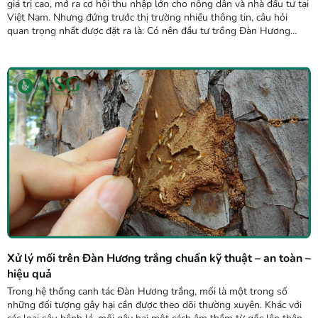
giá trị cao, mở ra cơ hội thu nhập lớn cho nông dân và nhà đầu tư tại
Việt Nam. Nhưng đứng trước thị trường nhiều thông tin, câu hỏi
quan trọng nhất được đặt ra là: Có nên đầu tư trồng Đàn Hương
trắng không? Việc lựa chọn cây trồng dài hạn đòi hỏi sự cân nhắc kỹ
lưỡng về hiệu quả kinh tế, thời gian hoàn...
Xử lý mối trên Đàn Hương trắng chuẩn kỹ thuật – an toàn –
hiệu quả
Trong hệ thống canh tác Đàn Hương trắng, mối là một trong số
những đối tượng gây hại cần được theo dõi thường xuyên. Khác với