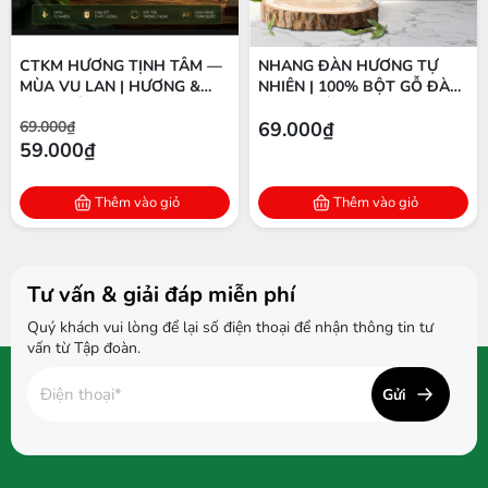
CTKM HƯƠNG TỊNH TÂM —
NHANG ĐÀN HƯƠNG TỰ
MÙA VU LAN | HƯƠNG &
NHIÊN | 100% BỘT GỖ ĐÀN
TINH DẦU ĐÀN HƯƠNG
HƯƠNG ẤN ĐỘ | THÍCH
69.000₫
69.000₫
NGUYÊN CHẤT
HỢP THIỀN & THỜ CÚNG
59.000₫
Thêm vào giỏ
Thêm vào giỏ
Tư vấn & giải đáp miễn phí
Quý khách vui lòng để lại số điện thoại để nhận thông tin tư
vấn từ Tập đoàn.
Gửi