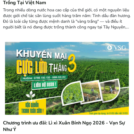
Trồng Tại Việt Nam
Trong nhiều dòng nước hoa cao cấp của thế giới, có một nguyên liệu
được giới chế tác săn lùng suốt hàng trăm năm: Tinh dầu đàn hương.
Đó là loài cây từng được mệnh danh là "vàng trắng" — và điều ít
người biết là nó đang được trồng thành công ngay tại Tây Nguyên,
Việt Nam. Đàn hương trắng Ấn Độ là cây gì? Đàn hương trắng Ấn
Độ (tên khoa học Santalum album) là cây gỗ thường xanh thuộc...
Chương trình ưu đãi: Lì xì Xuân Bính Ngọ 2026 - Vạn Sự
Như Ý