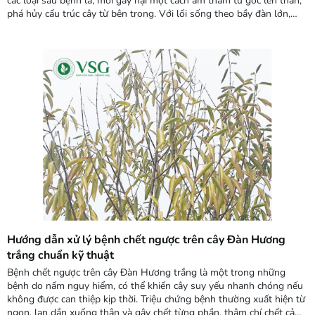
các loại sâu bệnh lá, mối gây hại một cách âm thầm từ gốc lên thân,
phá hủy cấu trúc cây từ bên trong. Với lối sống theo bầy đàn lớn,
chia đẳng cấp rõ rệt như mối thợ, mối lính, mối vua, mối chúa…, loài
côn trùng này có thể phá hoại một cây...
Hướng dẫn xử lý bệnh chết ngược trên cây Đàn Hương
trắng chuẩn kỹ thuật
Bệnh chết ngược trên cây Đàn Hương trắng là một trong những
bệnh do nấm nguy hiểm, có thể khiến cây suy yếu nhanh chóng nếu
không được can thiệp kịp thời. Triệu chứng bệnh thường xuất hiện từ
ngọn, lan dần xuống thân và gây chết từng phần, thậm chí chết cả