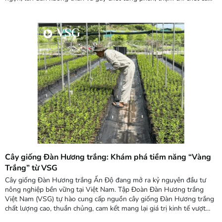
cây. Bài viết dưới đây hướng dẫn chi tiết cách xử lý bệnh chết ngược
trên cây Đàn Hương trắng theo đúng quy trình kỹ thuật, giúp...
Cây giống Đàn Hương trắng: Khám phá tiềm năng “Vàng
Trắng” từ VSG
Cây giống Đàn Hương trắng Ấn Độ đang mở ra kỷ nguyên đầu tư
nông nghiệp bền vững tại Việt Nam. Tập Đoàn Đàn Hương trắng
Việt Nam (VSG) tự hào cung cấp nguồn cây giống Đàn Hương trắng
chất lượng cao, thuần chủng, cam kết mang lại giá trị kinh tế vượt
trội và sự an tâm tuyệt đối cho nhà đầu tư. Bài viết này sẽ cung phá