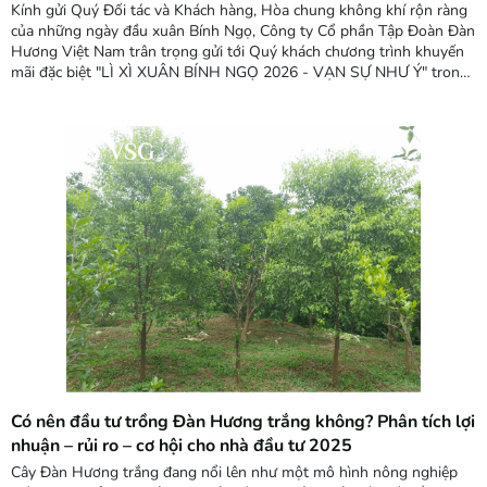
Kính gửi Quý Đối tác và Khách hàng, Hòa chung không khí rộn ràng
của những ngày đầu xuân Bính Ngọ, Công ty Cổ phần Tập Đoàn Đàn
Hương Việt Nam trân trọng gửi tới Quý khách chương trình khuyến
mãi đặc biệt "LÌ XÌ XUÂN BÍNH NGỌ 2026 - VẠN SỰ NHƯ Ý" trong
tháng 3/2026. Đây là cơ hội vàng để triển khai các dự án trồng cây
kinh tế với chi phí tối ưu và chính sách hỗ...
Có nên đầu tư trồng Đàn Hương trắng không? Phân tích lợi
nhuận – rủi ro – cơ hội cho nhà đầu tư 2025
Cây Đàn Hương trắng đang nổi lên như một mô hình nông nghiệp