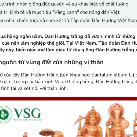
y trình nhân giống độc quyền và sự khác biệt về chất lượng
á trị kinh tế và mục tiêu "Vàng xanh" cho nông dân Việt
m nhìn chiến lược và cam kết từ Tập đoàn Đàn Hương Việt Na
qua hàng ngàn năm, Đàn Hương trắng đã vươn mình từ những đi
 của nền lâm nghiệp thế giới. Tại Việt Nam, Tập đoàn Đàn H
cây này, biến giấc mơ làm giàu từ cây giống Đàn Hương trắng
nguồn từ vùng đất của những vị thần
sử của cây Đàn Hương trắng (tên khoa học: Santalum album L.) 
 năm, trong các bản kinh Veda thiêng liêng, Đàn Hương trắng 
 tĩnh tại và kết nối với thần linh.