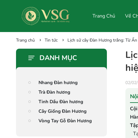
Trang Chủ
Về Ch
Dành Cho Đại Lý
Trang chủ
Tin tức
Lịch sử cây Đàn Hương trắng: Từ Ấn
Lị
DANH MỤC
hi
Nhang Đàn hương
02/02
Trà Đàn hương
Nội
Tinh Dầu Đàn hương
Cội
Cây Giống Đàn Hương
Hàn
Vòng Tay Gỗ Đàn Hương
Tập
Tạ