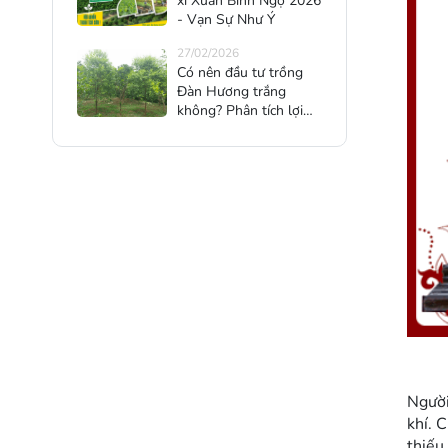
xì Xuân Bính Ngọ 2026
- Vạn Sự Như Ý
27/02/2026
Có nên đầu tư trồng
Đàn Hương trắng
không? Phân tích lợi
nhuận – rủi ro – cơ hội
cho nhà đầu tư 2025
Người
khí. 
thiếu