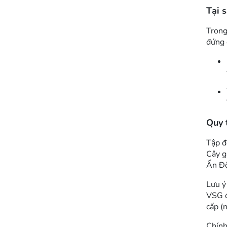
Tại 
Trong
đứng 
Quy 
Tập đ
Cây g
Ấn Đ
Lưu ý
VSG đ
cấp (
Chính