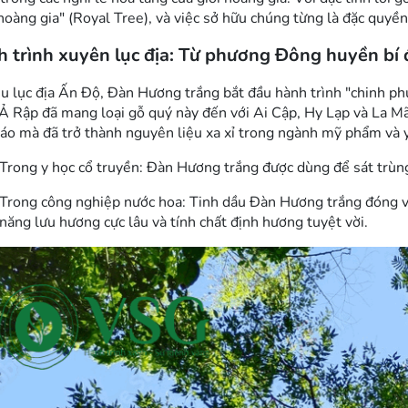
hoàng gia" (Royal Tree), và việc sở hữu chúng từng là đặc quyề
 trình xuyên lục địa: Từ phương Đông huyền bí
ểu lục địa Ấn Độ, Đàn Hương trắng bắt đầu hành trình "chinh p
Ả Rập đã mang loại gỗ quý này đến với Ai Cập, Hy Lạp và La Mã
iáo mà đã trở thành nguyên liệu xa xỉ trong ngành mỹ phẩm và y
Trong y học cổ truyền: Đàn Hương trắng được dùng để sát trùng
Trong công nghiệp nước hoa: Tinh dầu Đàn Hương trắng đóng va
năng lưu hương cực lâu và tính chất định hương tuyệt vời.