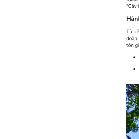
"Cây 
Hành
Từ ti
đoàn 
tôn g