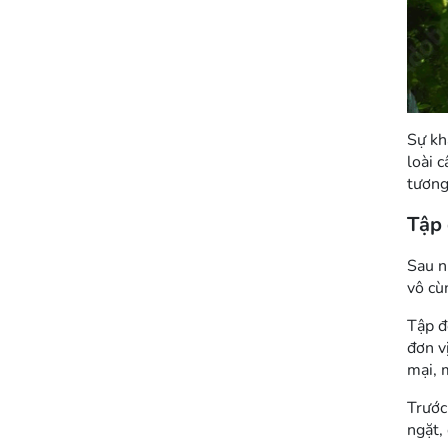
Sự kh
loài 
tương
Tập 
Sau n
vô cù
Tập đ
đơn v
mại, 
Trước
ngặt,