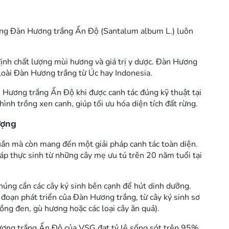
ưng Đàn Hương trắng Ấn Độ (Santalum album L.) luôn
ịnh chất lượng mùi hương và giá trị y dược. Đàn Hương
 loài Đàn Hương trắng từ Úc hay Indonesia.
n Hương trắng Ấn Độ
khi được canh tác đúng kỹ thuật tại
ình trồng xen canh, giúp tối ưu hóa diện tích đất rừng.
ượng
ần mà còn mang đến một giải pháp canh tác toàn diện.
 thực sinh từ những cây mẹ ưu tú trên 20 năm tuổi tại
chúng cần các cây ký sinh bên cạnh để hút dinh dưỡng.
đoạn phát triển của Đàn Hương trắng, từ cây ký sinh sơ
uồng đen, gù hương hoặc các loại cây ăn quả).
ương trắng Ấn Độ
của VSG đạt tỷ lệ sống sót trên 95%