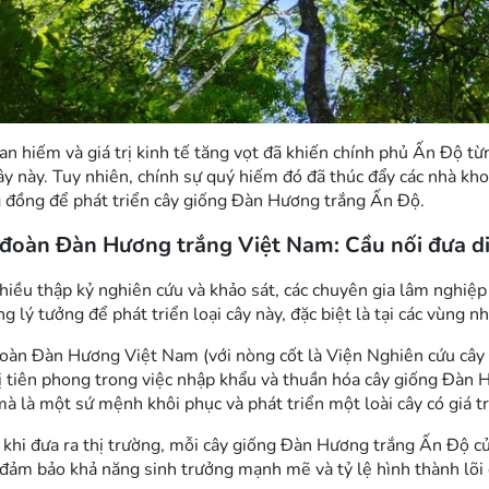
an hiếm và giá trị kinh tế tăng vọt đã khiến chính phủ Ấn Độ t
cây này. Tuy nhiên, chính sự quý hiếm đó đã thúc đẩy các nhà k
 đồng để phát triển
cây giống Đàn Hương trắng Ấn Độ
.
đoàn Đàn Hương trắng Việt Nam: Cầu nối đưa di 
hiều thập kỷ nghiên cứu và khảo sát, các chuyên gia lâm nghiệp
ng lý tưởng để phát triển loại cây này, đặc biệt là tại các vùng
oàn Đàn Hương Việt Nam (với nòng cốt là Viện Nghiên cứu cây 
ị tiên phong trong việc nhập khẩu và thuần hóa
cây giống Đàn 
mà là một sứ mệnh khôi phục và phát triển một loài cây có giá trị
 khi đưa ra thị trường, mỗi
cây giống Đàn Hương trắng Ấn Độ
củ
 đảm bảo khả năng sinh trưởng mạnh mẽ và tỷ lệ hình thành lõi 