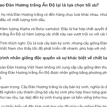
sao Đàn Hương trắng Ấn Độ lại là lựa chọn tối ưu?
 họ nhà Đàn Hương trắng có đến hàng chục loài khác nhau, nh
đầu về chất lượng tinh dầu.
Hàm lượng Alpha và Beta-santalol: Đây là hai hợp chất quyết đ
trắng Ấn Độ có hàm lượng các chất này cao vượt trội so với các
Tính thích nghi: Dù là loài cây bán ký sinh, nhưng
cây giống Đà
Việt Nam cho thấy tốc độ phát triển rất nhanh, phù hợp với mô h
trình nhân giống độc quyền và sự khác biệt về chất l
oàn Đàn Hương Việt Nam không chỉ cung cấp cây giống đơn thu
iống Đàn Hương trắng Ấn Độ
được nhân giống bằng phương pháp
ộ.
 quan trọng: Cây Đàn Hương trắng là cây bán ký sinh, nghĩa là 
ã nghiên cứu thành công bộ cây ký sinh phù hợp theo từng giai 
như rau rệu, lạc dại) đến ký sinh trung gian và bền vững (như m
 sự thấu hiểu về đặc tính sinh học này đã giúp
cây giống Đàn H