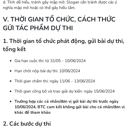
d. Tính dễ hiểu, tránh gây mập mờ: Slogan cần tránh được các ý
nghĩa mập mờ hoặc có thể gây hiểu lầm.
V. THỜI GIAN TỔ CHỨC, CÁCH THỨC
GỬI TÁC PHẨM DỰ THI
1. Thời gian tổ chức phát động, gửi bài dự thi,
tổng kết
Gia hạn cuộc thi: từ 31/05 - 10/06/2024
Hạn chót nộp bài dự thi: 10/06/2024
Thời gian chấm thi: ngày 11/06 - 13/06/2024
Thời gian công bố và trao giải dự kiến: ngày 15/06/2024
Trường hợp các cá nhân/đơn vị gửi bài dự thi trước ngày
10/06/2024, BTC cam kết không gửi bài cho cá nhân/đơn vị
khác để tham khảo
2. Các bước dự thi