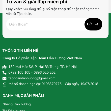
Tư vấn & giải đáp miễn phí
Quý khách vui lòng để lại số điện thoại để nhận thông tin tư
vấn từ Tập đoàn.
Gửi
THÔNG TIN LIÊN HỆ
Công ty Cổ phần Tập Đoàn Đàn Hương Việt Nam
132 Mai Hắc Đế, P. Hai Bà Trưng, TP. Hà Nội
0789 105 105 - 0896 020 202
tapdoandanhuong@gmail.com
Mã số doanh nghiệp: 0108370775 - Cấp ngày 19/07/2018
DANH MỤC SẢN PHẨM
Nhang Đàn hương
Trà Đàn hương