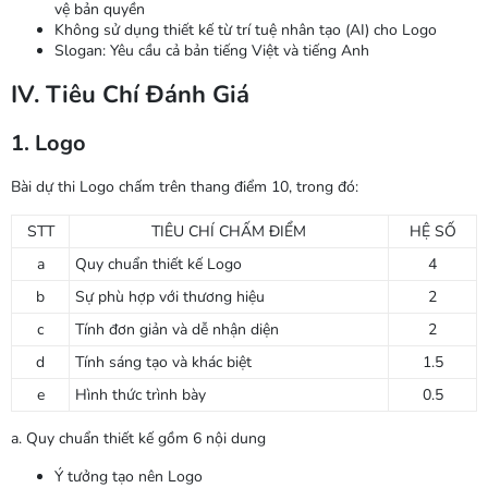
vệ bản quyền
Không sử dụng thiết kế từ trí tuệ nhân tạo (AI) cho Logo
Slogan: Yêu cầu cả bản tiếng Việt và tiếng Anh
IV. Tiêu Chí Đánh Giá
1. Logo
Bài dự thi Logo chấm trên thang điểm 10, trong đó:
STT
TIÊU CHÍ CHẤM ĐIỂM
HỆ SỐ
a
Quy chuẩn thiết kế Logo
4
b
Sự phù hợp với thương hiệu
2
c
Tính đơn giản và dễ nhận diện
2
d
Tính sáng tạo và khác biệt
1.5
e
Hình thức trình bày
0.5
a. Quy chuẩn thiết kế gồm 6 nội dung
Ý tưởng tạo nên Logo