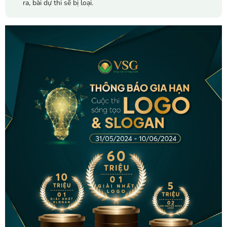
ra, bài dự thi sẽ bị loại.