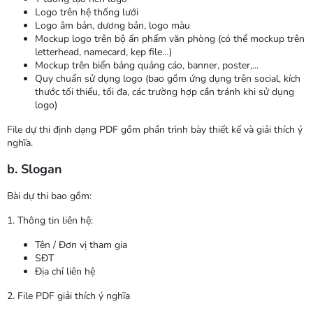
Logo trên hệ thống lưới
Logo âm bản, dương bản, logo màu
Mockup logo trên bộ ấn phẩm văn phòng (có thể mockup trên
letterhead, namecard, kẹp file…)
Mockup trên biển bảng quảng cáo, banner, poster,...
Quy chuẩn sử dụng logo (bao gồm ứng dụng trên social, kích
thước tối thiểu, tối đa, các trường hợp cần tránh khi sử dụng
logo)
File dự thi định dạng PDF gồm phần trình bày thiết kế và giải thích ý
nghĩa.
b. Slogan
Bài dự thi bao gồm:
1. Thông tin liên hệ:
Tên / Đơn vị tham gia
SĐT
Địa chỉ liên hệ
2. File PDF giải thích ý nghĩa