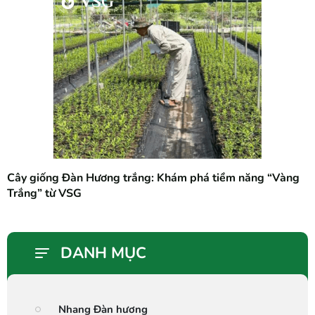
Cây giống Đàn Hương trắng: Khám phá tiềm năng “Vàng
Trắng” từ VSG
DANH MỤC
Nhang Đàn hương