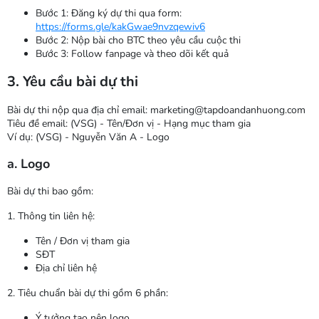
Bước 1: Đăng ký dự thi qua form:
https://forms.gle/kakGwae9nvzqewiv6
Bước 2: Nộp bài cho BTC theo yêu cầu cuộc thi
Bước 3: Follow fanpage và theo dõi kết quả
3. Yêu cầu bài dự thi
Bài dự thi nộp qua địa chỉ email: marketing@tapdoandanhuong.com
Tiêu đề email: (VSG) - Tên/Đơn vị - Hạng mục tham gia
Ví dụ: (VSG) - Nguyễn Văn A - Logo
a. Logo
Bài dự thi bao gồm:
1. Thông tin liên hệ:
Tên / Đơn vị tham gia
SĐT
Địa chỉ liên hệ
2. Tiêu chuẩn bài dự thi gồm 6 phần:
Ý tưởng tạo nên logo