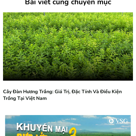
Bài viết cùng chuyên mục
Cây Đàn Hương Trắng: Giá Trị, Đặc Tính Và Điều Kiện
Trồng Tại Việt Nam