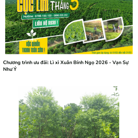
Chương trình ưu đãi: Lì xì Xuân Bính Ngọ 2026 - Vạn Sự
Như Ý