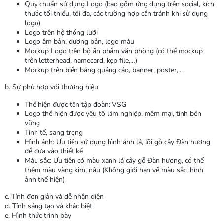
Quy chuẩn sử dụng Logo (bao gồm ứng dụng trên social, kích
thước tối thiểu, tối đa, các trường hợp cần tránh khi sử dụng
logo)
Logo trên hệ thống lưới
Logo âm bản, dương bản, logo màu
Mockup Logo trên bộ ấn phẩm văn phòng (có thể mockup
trên letterhead, namecard, kẹp file,…)
Mockup trên biển bảng quảng cáo, banner, poster,...
b. Sự phù hợp với thương hiệu
Thể hiện được tên tập đoàn: VSG
Logo thể hiện được yếu tố lâm nghiệp, mềm mại, tính bền
vững
Tinh tế, sang trọng
Hình ảnh: Ưu tiên sử dụng hình ảnh lá, lõi gỗ cây Đàn hương
để đưa vào thiết kế
Màu sắc: Ưu tiên có màu xanh lá cây gỗ Đàn hương, có thể
thêm màu vàng kim, nâu (Không giới hạn về màu sắc, hình
ảnh thể hiện)
c. Tính đơn giản và dễ nhận diện
d. Tính sáng tạo và khác biệt
e. Hình thức trình bày