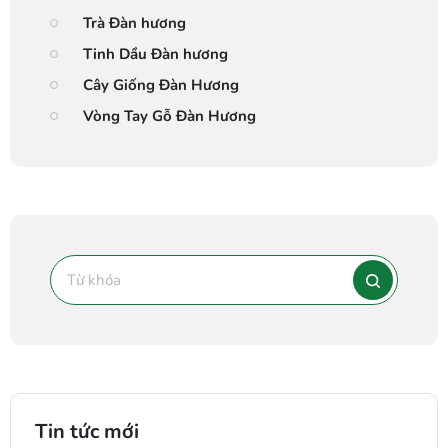
Trà Đàn hương
Tinh Dầu Đàn hương
Cây Giống Đàn Hương
Vòng Tay Gỗ Đàn Hương
Tin tức mới