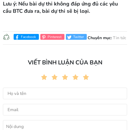
Lưu ý:
Nếu bài dự thi không đáp ứng đủ các yêu
cầu BTC đưa ra, bài dự thi sẽ bị loại.
Facebook
Pinterest
Twitter
Chuyên mục:
Tin tức
VIẾT BÌNH LUẬN CỦA BẠN