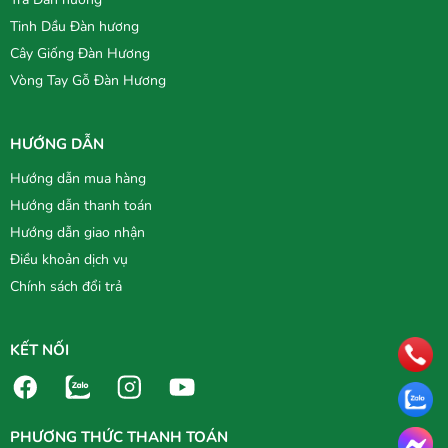
Tinh Dầu Đàn hương
Cây Giống Đàn Hương
Vòng Tay Gỗ Đàn Hương
HƯỚNG DẪN
Hướng dẫn mua hàng
Hướng dẫn thanh toán
Hướng dẫn giao nhận
Điều khoản dịch vụ
Chính sách đổi trả
KẾT NỐI
PHƯƠNG THỨC THANH TOÁN