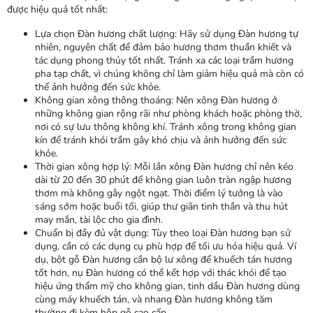
được hiệu quả tốt nhất:
Lựa chọn Đàn hương chất lượng: Hãy sử dụng Đàn hương tự
nhiên, nguyên chất để đảm bảo hương thơm thuần khiết và
tác dụng phong thủy tốt nhất. Tránh xa các loại trầm hương
pha tạp chất, vì chúng không chỉ làm giảm hiệu quả mà còn có
thể ảnh hưởng đến sức khỏe.
Không gian xông thông thoáng: Nên xông Đàn hương ở
những không gian rộng rãi như phòng khách hoặc phòng thờ,
nơi có sự lưu thông không khí. Tránh xông trong không gian
kín để tránh khói trầm gây khó chịu và ảnh hưởng đến sức
khỏe.
Thời gian xông hợp lý: Mỗi lần xông Đàn hương chỉ nên kéo
dài từ 20 đến 30 phút để không gian luôn tràn ngập hương
thơm mà không gây ngột ngạt. Thời điểm lý tưởng là vào
sáng sớm hoặc buổi tối, giúp thư giãn tinh thần và thu hút
may mắn, tài lộc cho gia đình.
Chuẩn bị đầy đủ vật dụng: Tùy theo loại Đàn hương bạn sử
dụng, cần có các dụng cụ phù hợp để tối ưu hóa hiệu quả. Ví
dụ, bột gỗ Đàn hương cần bộ lư xông để khuếch tán hương
tốt hơn, nụ Đàn hương có thể kết hợp với thác khói để tạo
hiệu ứng thẩm mỹ cho không gian, tinh dầu Đàn hương dùng
cùng máy khuếch tán, và nhang Đàn hương không tăm
thường đi kèm hộp gỗ cao cấp.