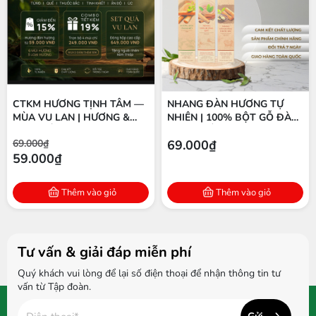
CTKM HƯƠNG TỊNH TÂM —
NHANG ĐÀN HƯƠNG TỰ
MÙA VU LAN | HƯƠNG &
NHIÊN | 100% BỘT GỖ ĐÀN
TINH DẦU ĐÀN HƯƠNG
HƯƠNG ẤN ĐỘ | THÍCH
69.000₫
69.000₫
NGUYÊN CHẤT
HỢP THIỀN & THỜ CÚNG
59.000₫
Thêm vào giỏ
Thêm vào giỏ
Tư vấn & giải đáp miễn phí
Quý khách vui lòng để lại số điện thoại để nhận thông tin tư
vấn từ Tập đoàn.