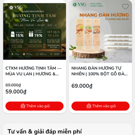
CTKM HƯƠNG TỊNH TÂM —
NHANG ĐÀN HƯƠNG TỰ
MÙA VU LAN | HƯƠNG &
NHIÊN | 100% BỘT GỖ ĐÀN
TINH DẦU ĐÀN HƯƠNG
HƯƠNG ẤN ĐỘ | THÍCH
69.000₫
69.000₫
NGUYÊN CHẤT
HỢP THIỀN & THỜ CÚNG
59.000₫
Thêm vào giỏ
Thêm vào giỏ
Tư vấn & giải đáp miễn phí