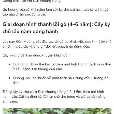
tương thích tốt với Đàn Hương trắng.
Gù hương
vừa có khả năng làm cây ký chủ dài hạn, vừa có giá trị gỗ
cao nếu chăm sóc đúng cách.
Giai đoạn hình thành lõi gỗ (4–6 năm): Cây ký
chủ lâu năm đồng hành
Lúc này, Đàn Hương bắt đầu tạo lõi gỗ sơ khai. Việc duy trì hệ ký chủ
ổn định giúp cây không bị “đói rễ”, phát triển đồng đều.
Cây ký chủ dài hạn được khuyến khích gồm:
Gù hương
: Thay thế keo lá tràm nhờ tính tương thích sinh thái,
ít sâu bệnh, tán không quá rậm.
Muồng, phi lao, bưởi
: Rễ phát triển sâu, cung cấp vi lượng ổn
định.
Trồng cây ký chủ cách Đàn Hương trắng 1,2–1,5m, theo mô hình
nanh sấu. Cắt tỉa định kỳ để hạn chế che bóng và giữ sự cân bằng
ánh sáng.