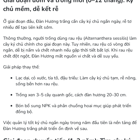
Giai đoạn ươm và trồng mới (0–12 tháng): Ký
chủ mềm, dễ kết rễ
Ở giai đoạn đầu, Đàn Hương trắng cần cây ký chủ ngắn ngày, rễ tơ
nhiều để tạo liên kết sớm.
Thông thường, người trồng dùng
rau rệu
(Alternanthera sessilis) làm
cây ký chủ chính cho giai đoạn này. Tuy nhiên, rau rệu có vòng đời
ngắn, dễ bị nấm và chết nhanh nếu gặp thời tiết bất lợi. Khi rau rệu
chết đột ngột, Đàn Hương mất nguồn vi chất và dễ suy yếu.
Giải pháp thay thế:
Lạc dại, cỏ xước, tía tô, đậu triều
: Làm cây ký chủ tạm, rễ nông,
sống bền hơn rau rệu.
Trồng xen 3–5 cây quanh gốc, cách đàn hương 20–30 cm.
Bón bổ sung NPK và phân chuồng hoai mục giúp phát triển
đồng bộ.
Việc quản lý tốt ký chủ ngắn ngày trong năm đầu tiên là nền tảng để
Đàn Hương trắng phát triển ổn định về sau.