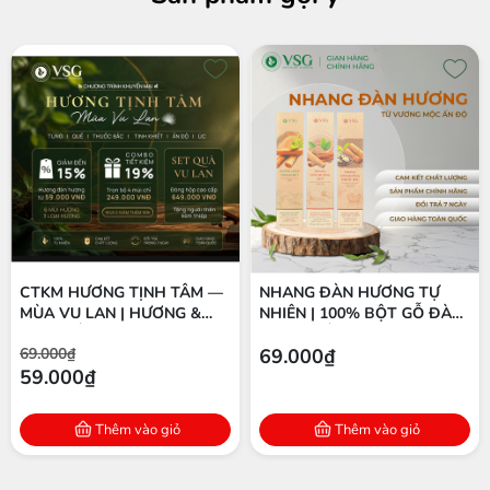
CTKM HƯƠNG TỊNH TÂM —
NHANG ĐÀN HƯƠNG TỰ
MÙA VU LAN | HƯƠNG &
NHIÊN | 100% BỘT GỖ ĐÀN
TINH DẦU ĐÀN HƯƠNG
HƯƠNG ẤN ĐỘ | THÍCH
69.000₫
69.000₫
NGUYÊN CHẤT
HỢP THIỀN & THỜ CÚNG
59.000₫
Thêm vào giỏ
Thêm vào giỏ