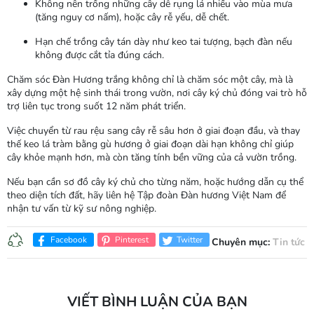
Không nên trồng những cây dễ rụng lá nhiều vào mùa mưa
(tăng nguy cơ nấm), hoặc cây rễ yếu, dễ chết.
Hạn chế trồng cây tán dày như keo tai tượng, bạch đàn nếu
không được cắt tỉa đúng cách.
Chăm sóc Đàn Hương trắng không chỉ là chăm sóc một cây, mà là
xây dựng một hệ sinh thái trong vườn
, nơi cây ký chủ đóng vai trò hỗ
trợ liên tục trong suốt 12 năm phát triển.
Việc
chuyển từ rau rệu sang cây rễ sâu hơn
ở giai đoạn đầu, và
thay
thế keo lá tràm bằng gù hương
ở giai đoạn dài hạn không chỉ giúp
cây khỏe mạnh hơn, mà còn tăng tính bền vững của cả vườn trồng.
Nếu bạn cần sơ đồ cây ký chủ cho từng năm, hoặc hướng dẫn cụ thể
theo diện tích đất, hãy liên hệ Tập đoàn Đàn hương Việt Nam để
nhận tư vấn từ kỹ sư nông nghiệp.
Facebook
Pinterest
Twitter
Chuyên mục:
Tin tức
VIẾT BÌNH LUẬN CỦA BẠN