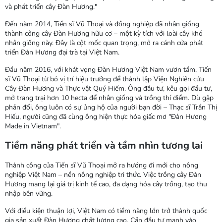
và phát triển cây Đàn Hương."
Đến năm 2014, Tiến sĩ Vũ Thoại và đồng nghiệp đã nhân giống
thành công cây Đàn Hương hữu cơ – một kỳ tích với loài cây khó
nhân giống này. Đây là cột mốc quan trọng, mở ra cánh cửa phát
triển Đàn Hương đại trà tại Việt Nam.
Đầu năm 2016, với khát vọng Đàn Hương Việt Nam vươn tầm, Tiến
sĩ Vũ Thoại từ bỏ vị trí hiệu trưởng để thành lập Viện Nghiên cứu
Cây Đàn Hương và Thực vật Quý Hiếm. Ông đầu tư, kêu gọi đầu tư,
mở trang trại hơn 10 hecta để nhân giống và trồng thí điểm. Dù gặp
phản đối, ông luôn có sự ủng hộ của người bạn đời – Thạc sĩ Trần Thị
Hiếu, người cũng đã cùng ông hiện thực hóa giấc mơ "Đàn Hương
Made in Vietnam".
Tiềm năng phát triển và tầm nhìn tương lai
Thành công của Tiến sĩ Vũ Thoại mở ra hướng đi mới cho nông
nghiệp Việt Nam – nền nông nghiệp tri thức. Việc trồng cây Đàn
Hương mang lại giá trị kinh tế cao, đa dạng hóa cây trồng, tạo thu
nhập bền vững.
Với điều kiện thuận lợi, Việt Nam có tiềm năng lớn trở thành quốc
gia sản xuất Đàn Hương chất lượng cao. Cần đầu tư mạnh vào