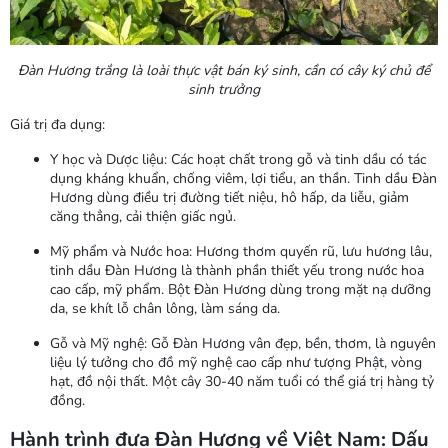
Đàn Hương trắng là loài thực vật bán ký sinh, cần có cây ký chủ để
sinh trưởng
Giá trị đa dụng:
Y học và Dược liệu: Các hoạt chất trong gỗ và tinh dầu có tác
dụng kháng khuẩn, chống viêm, lợi tiểu, an thần. Tinh dầu Đàn
Hương dùng điều trị đường tiết niệu, hô hấp, da liễu, giảm
căng thẳng, cải thiện giấc ngủ.
Mỹ phẩm và Nước hoa: Hương thơm quyến rũ, lưu hương lâu,
tinh dầu Đàn Hương là thành phần thiết yếu trong nước hoa
cao cấp, mỹ phẩm. Bột Đàn Hương dùng trong mặt nạ dưỡng
da, se khít lỗ chân lông, làm sáng da.
Gỗ và Mỹ nghệ: Gỗ Đàn Hương vân đẹp, bền, thơm, là nguyên
liệu lý tưởng cho đồ mỹ nghệ cao cấp như tượng Phật, vòng
hạt, đồ nội thất. Một cây 30-40 năm tuổi có thể giá trị hàng tỷ
đồng.
Hành trình đưa Đàn Hương về Việt Nam: Dấu