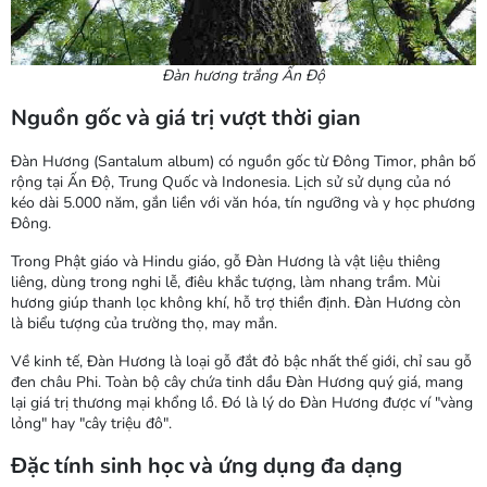
Đàn hương trắng Ấn Độ
Nguồn gốc và giá trị vượt thời gian
Đàn Hương (
Santalum album
) có nguồn gốc từ Đông Timor, phân bố
rộng tại Ấn Độ, Trung Quốc và Indonesia. Lịch sử sử dụng của nó
kéo dài 5.000 năm, gắn liền với văn hóa, tín ngưỡng và y học phương
Đông.
Trong Phật giáo và Hindu giáo, gỗ Đàn Hương là vật liệu thiêng
liêng, dùng trong nghi lễ, điêu khắc tượng, làm nhang trầm. Mùi
hương giúp thanh lọc không khí, hỗ trợ thiền định. Đàn Hương còn
là biểu tượng của trường thọ, may mắn.
Về kinh tế, Đàn Hương là loại gỗ đắt đỏ bậc nhất thế giới, chỉ sau gỗ
đen châu Phi. Toàn bộ cây chứa tinh dầu Đàn Hương quý giá, mang
lại giá trị thương mại khổng lồ. Đó là lý do Đàn Hương được ví "vàng
lỏng" hay "cây triệu đô".
Đặc tính sinh học và ứng dụng đa dạng