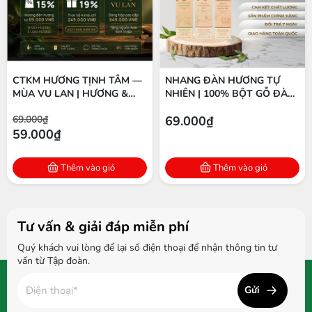
CTKM HƯƠNG TỊNH TÂM —
NHANG ĐÀN HƯƠNG TỰ
MÙA VU LAN | HƯƠNG &
NHIÊN | 100% BỘT GỖ ĐÀN
TINH DẦU ĐÀN HƯƠNG
HƯƠNG ẤN ĐỘ | THÍCH
69.000₫
69.000₫
NGUYÊN CHẤT
HỢP THIỀN & THỜ CÚNG
59.000₫
Thêm vào giỏ
Thêm vào giỏ
Tư vấn & giải đáp miễn phí
Quý khách vui lòng để lại số điện thoại để nhận thông tin tư
vấn từ Tập đoàn.
Gửi