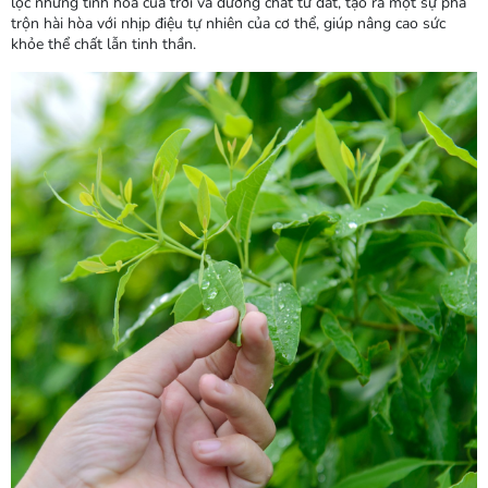
lọc những tinh hoa của trời và dưỡng chất từ đất, tạo ra một sự pha
trộn hài hòa với nhịp điệu tự nhiên của cơ thể, giúp nâng cao sức
khỏe thể chất lẫn tinh thần.