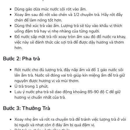
Dùng gáo dừa múc nước sôi rót vào ấm.
Xoay ấm sau đó rót vào chén và 1/2 chuyên trà. Hãy rót đầy
chén để làm nóng tốt hơn.
Dùng thẻ xúc trà vào ấm. Lượng trà sẽ tùy vào khẩu vị thích
uống đậm trà hay vị nhẹ nhàng của từng người.
Đổ nước sấp mặt trà rồi xoay tròn ấm sau đó đổ nước ra khay,
việc này sẽ đánh thức các sợi trà để được dậy hương và thơm
hơn.
Bước 2:
Pha trà
Rót nước cho đủ lượng trà, đậy nắp ấm và đổ 1 gáo nước sôi
lên ấm trà. Nước sẽ đóng vai trò giúp kín miệng ấm để trà giữ
nguyên được hương vị và mùi thơm.
Ủ trà trong 1 phút.
Lưu ý nước pha trà sẽ dao động khoảng 85-90 độ C để giữ
hương vị chuẩn nhất của trà.
Bước 3: Thưởng Trà
Xoay nhẹ ấm và rót ra chuyên trà để tránh việc lượng trà ở vòi
bị nguội và nhạt còn ở đáy ấm bị quá đậm vị.