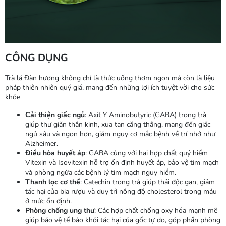
CÔNG DỤNG
Trà lá Đàn hương không chỉ là thức uống thơm ngon mà còn là liệu
pháp thiên nhiên quý giá, mang đến những lợi ích tuyệt vời cho sức
khỏe
Cải thiện giấc ngủ
: Axit Y Aminobutyric (GABA) trong trà
giúp thư giãn thần kinh, xua tan căng thẳng, mang đến giấc
ngủ sâu và ngon hơn, giảm nguy cơ mắc bệnh về trí nhớ như
Alzheimer.
Điều hòa huyết áp
: GABA cùng với hai hợp chất quý hiếm
Vitexin và Isovitexin hỗ trợ ổn định huyết áp, bảo vệ tim mạch
và phòng ngừa các bệnh lý tim mạch nguy hiểm.
Thanh lọc cơ thể
: Catechin trong trà giúp thải độc gan, giảm
tác hại của bia rượu và duy trì nồng độ cholesterol trong máu
ở mức ổn định.
Phòng chống ung thư
: Các hợp chất chống oxy hóa mạnh mẽ
giúp bảo vệ tế bào khỏi tác hại của gốc tự do, góp phần phòng