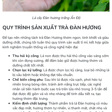
Lá cây Đàn hương trắng Ấn Độ
QUY TRÌNH SẢN XUẤT TRÀ ĐÀN HƯƠNG
Để tạo nên những tách trà Đàn Hương thơm ngon, tinh khiết và giàu
dưỡng chất, chúng tôi tuân thủ quy trình sản xuất tỉ mỉ, kết hợp giữa
kinh nghiệm truyền thống và công nghệ hiện đại:
Thu hái kỳ công
: Lá non được thu hái thủ công vào sáng sớm
khi còn đọng sương, để đảm bảo giữ được hương thơm và
dưỡng chất tốt nhất.
Chọn lọc kỹ lưỡng
: Lá được chọn lọc kỹ càng, loại bỏ những lá
bị sâu bệnh hoặc không đạt tiêu chuẩn.
Chế biến công phu
: Sau khi lá được rửa sạch, phơi héo tự
nhiên trong bóng râm, tránh ánh nắng trực tiếp, các nghệ
nhân sẽ tiến hành bước sao trà trên lửa nhỏ trong 3-5 lần để
đạt được độ giòn và vò nhẹ nhàng để tinh dầu tiết ra, tạo
hương thơm đặc trưng.
Kiểm định chất lượng
: Thành phẩm trà lá Đàn hương có màu
sắc đẹp mắt, hương thơm tự nhiên, vị thanh mát, chát nhẹ và