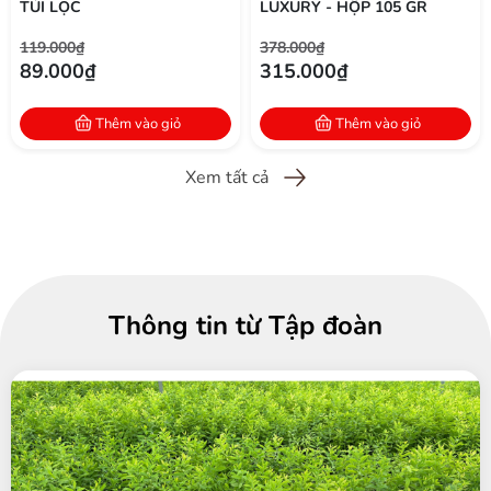
TÚI LỌC
LUXURY - HỘP 105 GR
119.000₫
378.000₫
89.000₫
315.000₫
Thêm vào giỏ
Thêm vào giỏ
Xem tất cả
Thông tin từ Tập đoàn