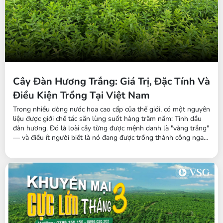
Cây Đàn Hương Trắng: Giá Trị, Đặc Tính Và
Điều Kiện Trồng Tại Việt Nam
Trong nhiều dòng nước hoa cao cấp của thế giới, có một nguyên
liệu được giới chế tác săn lùng suốt hàng trăm năm: Tinh dầu
đàn hương. Đó là loài cây từng được mệnh danh là "vàng trắng"
— và điều ít người biết là nó đang được trồng thành công ngay
tại Tây Nguyên, Việt Nam. Đàn hương trắng Ấn Độ là cây gì?
Đàn hương trắng Ấn Độ (tên khoa học Santalum album) là cây
gỗ thường xanh thuộc...