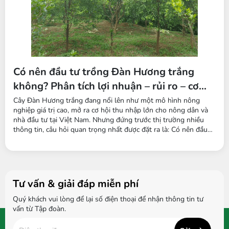
Có nên đầu tư trồng Đàn Hương trắng
không? Phân tích lợi nhuận – rủi ro – cơ
hội cho nhà đầu tư 2025
Cây Đàn Hương trắng đang nổi lên như một mô hình nông
nghiệp giá trị cao, mở ra cơ hội thu nhập lớn cho nông dân và
nhà đầu tư tại Việt Nam. Nhưng đứng trước thị trường nhiều
thông tin, câu hỏi quan trọng nhất được đặt ra là: Có nên đầu
tư trồng Đàn Hương trắng không? Việc lựa chọn cây trồng dài
hạn đòi hỏi sự cân nhắc kỹ lưỡng về hiệu quả kinh tế, thời gian
hoàn...
Tư vấn & giải đáp miễn phí
Quý khách vui lòng để lại số điện thoại để nhận thông tin tư
vấn từ Tập đoàn.