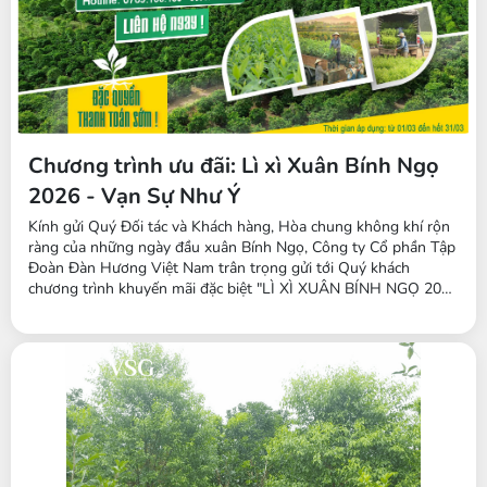
Chương trình ưu đãi: Lì xì Xuân Bính Ngọ
2026 - Vạn Sự Như Ý
Kính gửi Quý Đối tác và Khách hàng, Hòa chung không khí rộn
ràng của những ngày đầu xuân Bính Ngọ, Công ty Cổ phần Tập
Đoàn Đàn Hương Việt Nam trân trọng gửi tới Quý khách
chương trình khuyến mãi đặc biệt "LÌ XÌ XUÂN BÍNH NGỌ 2026
- VẠN SỰ NHƯ Ý" trong tháng 3/2026. Đây là cơ hội vàng để
triển khai các dự án trồng cây kinh tế với chi phí tối ưu và chính
sách hỗ...